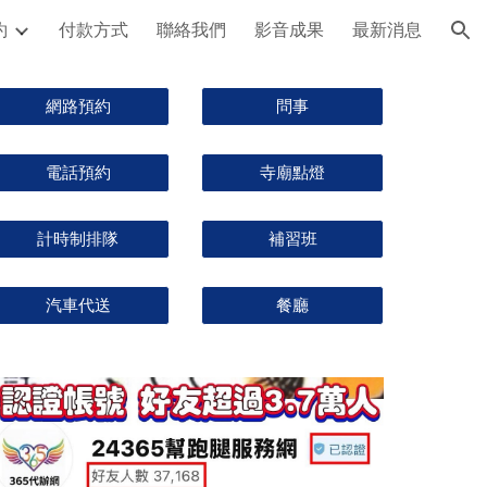
約
付款方式
聯絡我們
影音成果
最新消息
ion
網路預約
問事
電話預約
寺廟點燈
計時制排隊
補習班
汽車代送
餐廳