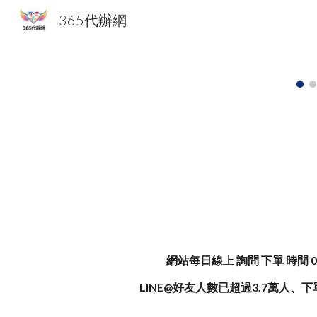
365代辦網
Sk
網站
每日線上 詢問 下單 時間 07
LINE@好友人數已超過3.
7
萬人、下單 