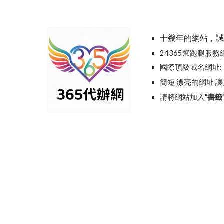
十幾年的網站，
24365幫跑腿服
國際頂級域名網址
簡短 漂亮的網址 
請將網站加入"
書籤