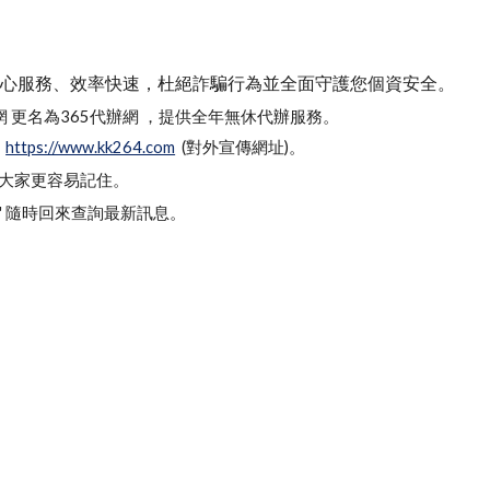
誠心服務、效率快速，杜絕詐騙行為並全面守護您
個資
安全。
務網 更名為365代辦網 ，提供全年無休代辦服務。
:
https://www.kk264.com
(對外宣傳網址)。
讓大家更容易記住。
" 隨時回來查詢最新訊息。